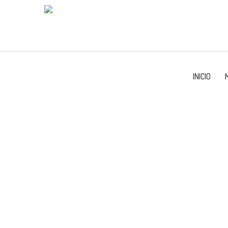
INICIO
TRANSMEDIA ESPÍRITU SANTO FESTIVA
SERIE ARTESANATO KAYAPÓ #2 – WA