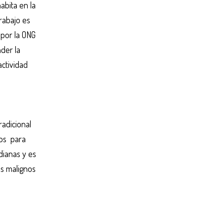
abita en la
rabajo es
por la ONG
der la
ctividad
radicional
nos para
dianas y es
us malignos