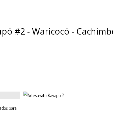
apó #2 - Waricocó - Cachimb
zados para