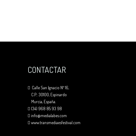
CONTACTAR
Calle San Ignacio Nº 16,
C.P.: 30100, Espinardo
Murcia, España.
(34) 968 85 93 98
info@medialabes.com
www.transmediaesfestival.com