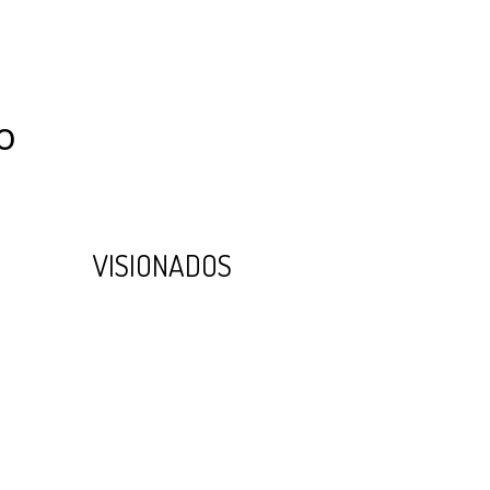
o
VISIONADOS
Visionados miércoles 20 de abril
Visionados jueves 21 de abril
Visionados viernes 22 de abril