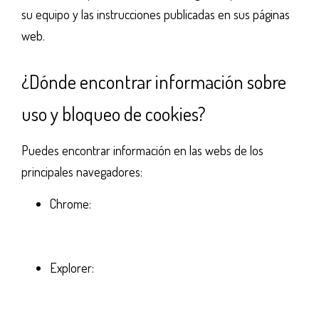
su equipo y las instrucciones publicadas en sus páginas
web.
¿Dónde encontrar información sobre
uso y bloqueo de cookies?
Puedes encontrar información en las webs de los
principales navegadores:
Chrome:
http://support.google.com/chrome/bin/answer.py?
hl=es&answer=95647
Explorer:
http://windows.microsoft.com/es-
es/windows7/how-to-manage-cookies-in-
internet-explorer-9