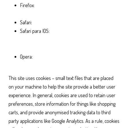
Firefox:
http://support.mozilla.org/es/kb/habilitar-
y-deshabilitar-cookies-que-los-sitios-web
Safari:
http://support.apple.com/kb/ph5042
Safari para IOS:
http://support.apple.com/kb/HT1677?
viewlocale=es_ES&locale=es_ES
Opera:
http://help.opera.com/Windows/11.50/es-
ES/cookies.html
This site uses cookies – small text files that are placed
on your machine to help the site provide a better user
experience. In general, cookies are used to retain user
preferences, store information for things like shopping
carts, and provide anonymised tracking data to third
party applications like Google Analytics. As a rule, cookies